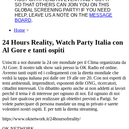
SO THAT OTHERS CAN JOIN YOU ON THIS
GLOBAL SCREENING PARTY! IF YOU NEED
HELP, LEAVE US A NOTE ON THE
MESSAGE
BOARD
.
Home
>
24 Hours Reality, Watch Party Italia con
Al Gore e tanti ospiti
Unisciti a noi durante la 24 ore mondiale per il Clima organizzata da
Al Gore. Il nostro talk show sarà presso la OK Radio ed online.
Avremo tanti ospiti ed i collegamenti con la diretta mondiale che
vedrà la tappa italiana poi dalle ore 19 alle ore 20. Con noi esperti di
temi ambientali, imprenditori, esponenti delle ONG, ricercatori,
cittadini interessati. Un dibattito aperto anche ai non addetti ai lavori
perchè il tema è di interesse per ognuno di noi. Ed ognuno di noi
può fare qualcosa per realizzare gli obiettivi previsti a Parigi. Se
volete partecipare di persona mandate un msg in privato e sarete
volentieri nostri ospiti. E per tutti la diretta streaming.
https://www.oknetwork.it/24hoursofreality/
OK NETWORK